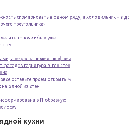
рхность скомпоновать в одном ряду, а холодильник – в д
бочего треугольника»
сделать короче и/или уже
з стен
ками, а не распашными шкафами
т фасадов гарнитура в тон стен
ние
вовсе оставьте проем открытым
 на одной из стен
ансформирована в П-образную
полоску
рядной кухни