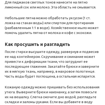
Для пиджаков светлых тонов нанесите на пятно
лимонный сок или молоко. Эта область не смывается.
Небольшие пятна можно обработать уксусом (1 ст.
ложка на стакан воды) или спиртом для протирания
(разбавленным 1:1 в воде). Хозяйственное мыло может
помочь удалить пятна от молока и кофе с экокожи.
Как просушить и разгладить
После стирки высушите одежду, развернув и подвесив
ее над контейнером. Скручивание и сминание может
привести к деформации ткани, что затруднит ее
последующее глажение. Закатайте брюки и заверните
их в мягкую ткань, например, в махровое полотенце.
Часть воды будет поглощена, а остальная испарится.
Кожаную одежду можно пришивать без использования
утюга. Выверните брюки наизнанку, а затем повесьте
их на вешалку. Слегка смочите дно водой, разгладьте
складки и заломы руками. Если вы добавите в воду