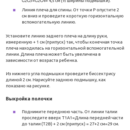
G2G3=G2G4= 4,5 см (½ ширины подмышки).
Линия плеча для спины. От точки P опустите 2
см вниз и проведите короткую горизонтальную
вспомогательную линию.
Установите линию заднего плеча на длину руки,
измеренную + 1 см (припуск) так, чтобы конечная точка
плеча находилась на горизонтальной вспомогательной
линии. Длина плеча может быть увеличена в
зависимости от возраста ребенка.
Из нижнего угла подмышки проведите биссектрису
длиной 2 см. Нарисуйте заднюю подмышку, как
показано на рисунке.
Выкройка полочки
Поднимите переднюю часть. От линии талии
проследите вверх T1A1=Длина передней части
до талии (T2B) + 2 см (припуск) = 27+2 см=29 см.