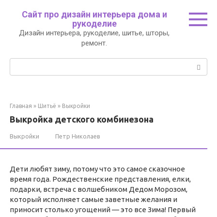
Перейти
Сайт про дизайн интерьера дома и
к
рукоделие
контенту
Дизайн интерьера, рукоделие, шитье, шторы,
ремонт.
Поиск:
Главная
»
Шитьё
»
Выкройки
Выкройка детского комбинезона
Выкройки
Петр Николаев
Дети любят зиму, потому что это самое сказочное
время года. Рождественские представления, елки,
подарки, встреча с волшебником Дедом Морозом,
который исполняет самые заветные желания и
приносит столько угощений — это все Зима! Первый