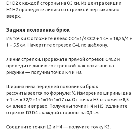
D1D2 с каждой стороны на 0,3 см. Из центра секции
H1H2 проведите линию со стрелкой вертикально
вверх.
Задняя половинка брюк
Из точки C отложите влево CC4=1/4 CC2 + 1 см = 18,25/4 +
1 = 5,5 см. Начертите отрезок C4L по шаблону.
Линия стрелки. Прорежьте прямой отрезок C4C2 и
проведите линию со стрелкой, как показано на
рисунке — получим точки K4 и H3.
Ширина низа передней половинки брюк
рассчитывается по формуле: ½ Измерение ширины дна
+ 1 см = 32/2+1+1=16+1=17 см. От точки H3 отложите 8,5
см влево и вправо. Получены точки H4 и H5. Удлините
отрезок D3D4 с каждой стороны на 0,3 см.
Соедините точки L2 и H4 — получите точку K3.