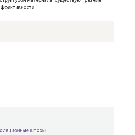
 структурой материала. Существуют разные
эффективности.
изоляционные шторы