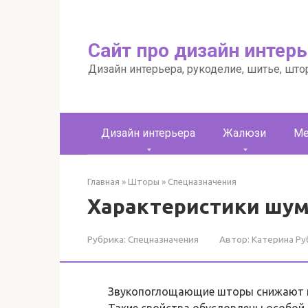
Перейти
к
контенту
Сайт про дизайн интер
Дизайн интерьера, рукоделие, шитье, што
Дизайн интерьера
Жалюзи
Ме
Главная
»
Шторы
»
Спецназначения
Характеристики шу
Рубрика:
Спецназначения
Автор:
Катерина Ру
Звукопоглощающие шторы снижают и