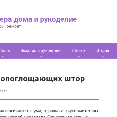
ьера дома и рукоделие
ры, ремонт.
бель
Вязание и рукоделие
Шитьё
Шторы
мопоглощающих штор
бетс
нтенсивность шума, отражают звуковые волны.